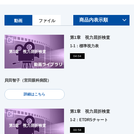
動画
ファイル
第1章 視力屈折検査
1-1：標準視力表
第1章 視力屈折検査
04:04
貝田智子（宮田眼科病院）
詳細はこちら
第1章 視力屈折検査
1-2：ETDRSチャート
第1章 視力屈折検査
00:58