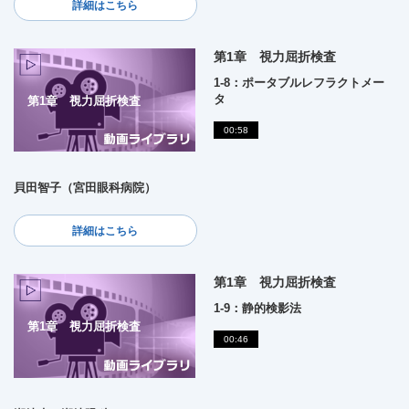
詳細はこちら
第1章 視力屈折検査
1-8：ポータブルレフラクトメー
タ
第1章 視力屈折検査
00:58
貝田智子（宮田眼科病院）
詳細はこちら
第1章 視力屈折検査
1-9：静的検影法
第1章 視力屈折検査
00:46