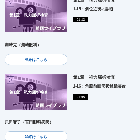
第1章 視力屈折検査
1-15：斜位近視の診断
第1章 視力屈折検査
01:22
湖崎克（湖崎眼科）
詳細はこちら
第1章 視力屈折検査
1-16：角膜前面形状解析装置
第1章 視力屈折検査
01:05
貝田智子（宮田眼科病院）
詳細はこちら