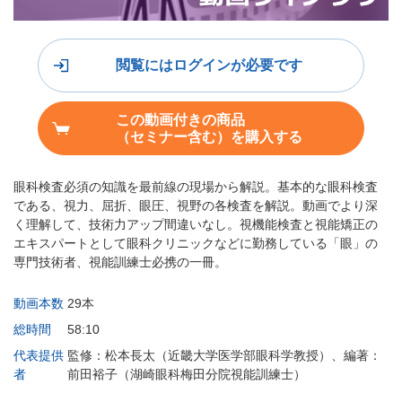
閲覧にはログインが必要です
この動画付きの商品
（セミナー含む）を購入する
眼科検査必須の知識を最前線の現場から解説。基本的な眼科検査
である、視力、屈折、眼圧、視野の各検査を解説。動画でより深
く理解して、技術力アップ間違いなし。視機能検査と視能矯正の
エキスパートとして眼科クリニックなどに勤務している「眼」の
専門技術者、視能訓練士必携の一冊。
動画本数
29本
総時間
58:10
代表提供
監修：松本長太（近畿大学医学部眼科学教授）、編著：
者
前田裕子（湖崎眼科梅田分院視能訓練士）