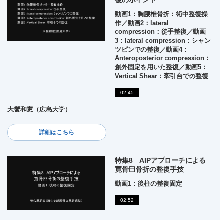
動画1：胸腰椎骨折：術中整復操
作／動画2：lateral
compression：徒手整復／動画
3：lateral compression：シャン
ツピンでの整復／動画4：
Anteroposterior compression：
創外固定を用いた整復／動画5：
Vertical Shear：牽引台での整復
02:45
大饗和憲（広島大学）
詳細はこちら
特集8 AIPアプローチによる
寛骨臼骨折の整復手技
動画1：後柱の整復固定
02:52