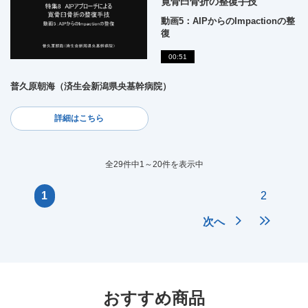
寛骨臼骨折の整復手技
動画5：AIPからのImpactionの整
復
00:51
普久原朝海（済生会新潟県央基幹病院）
詳細はこちら
全29件中1～20件を表示中
1
2
次へ
おすすめ商品