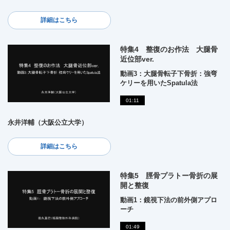
詳細はこちら
特集4 整復のお作法 大腿骨
近位部ver.
動画3：大腿骨転子下骨折：強弯
ケリーを用いたSpatula法
01:11
永井洋輔（大阪公立大学）
詳細はこちら
特集5 脛骨プラトー骨折の展
開と整復
動画1：鏡視下法の前外側アプロ
ーチ
01:49