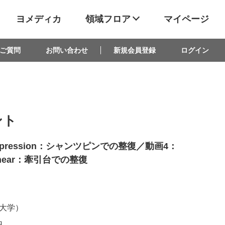
ヨメディカ
領域フロア
マイページ
ご質問
お問い合わせ
新規会員登録
ログイン
ント
compression：シャンツピンでの整復／動画4：
l Shear：牽引台での整復
大学）
日