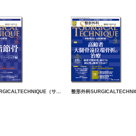
整形外科SURGICALTECHNIQUE（サージカルテクニック）2024年2号