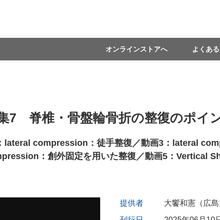
オンラインストアへ
よくある
集7 脊椎・骨盤輪骨折の整復のポイ
al compression：徒手整復／動画3：lateral 
r compression：創外固定を用いた整復／動画5：Vertica
提供者
大饗和憲（広島
刊行日
2025年06月10