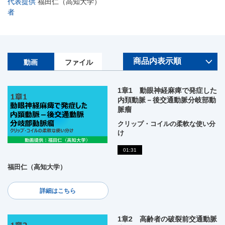
代表提供
福田仁（高知大学）
者
動画
ファイル
1章1 動眼神経麻痺で発症した
内頚動脈－後交通動脈分岐部動
脈瘤
クリップ・コイルの柔軟な使い分
け
01:31
福田仁（高知大学）
詳細はこちら
1章2 高齢者の破裂前交通動脈