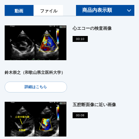
動画
ファイル
心エコーの検査画像
00:10
鈴木崇之（和歌山県立医科大学）
詳細はこちら
五腔断面像に近い画像
00:08