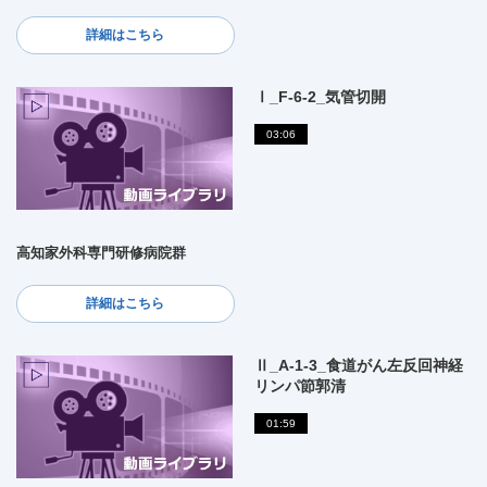
詳細はこちら
Ⅰ_F-6-2_気管切開
03:06
高知家外科専門研修病院群
詳細はこちら
Ⅱ_A-1-3_食道がん左反回神経
リンパ節郭清
01:59