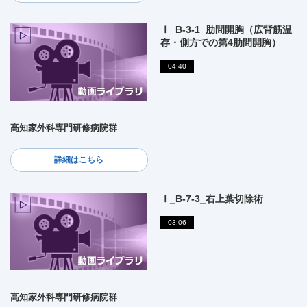
Ⅰ_B-3-1_肋間開胸（広背筋温
存・側方での第4肋間開胸）
04:40
高知家外科専門研修病院群
詳細はこちら
Ⅰ_B-7-3_右上葉切除術
03:06
高知家外科専門研修病院群