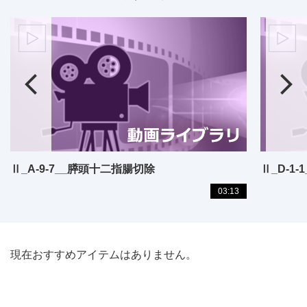
Ⅱ_A-9-7__膵頭十二指腸切除
Ⅱ_D-1
03:13
現在おすすめアイテムはありません。