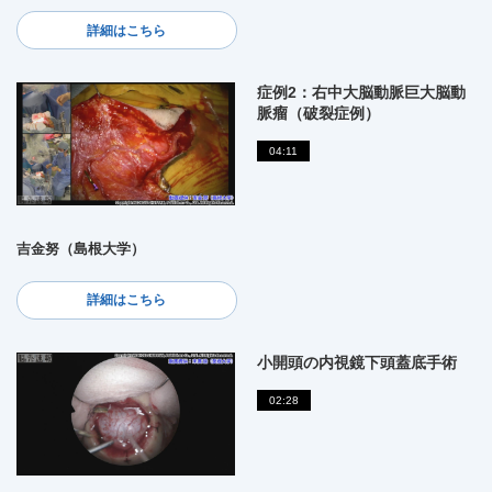
詳細はこちら
症例2：右中大脳動脈巨大脳動
脈瘤（破裂症例）
04:11
吉金努（島根大学）
詳細はこちら
小開頭の内視鏡下頭蓋底手術
02:28