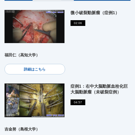
微小破裂動脈瘤（症例1）
02:06
福田仁（高知大学）
詳細はこちら
症例1：右中大脳動脈血栓化巨
大脳動脈瘤（未破裂症例）
04:57
吉金努（島根大学）