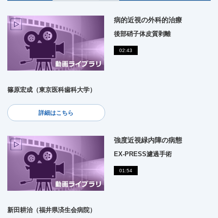
病的近視の外科的治療
後部硝子体皮質剥離
02:43
篠原宏成（東京医科歯科大学）
詳細はこちら
強度近視緑内障の病態
EX-PRESS濾過手術
01:54
新田耕治（福井県済生会病院）