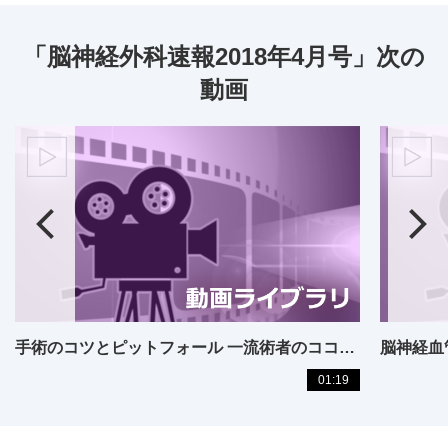
「脳神経外科速報2018年4月号」次の
動画
手術のコツとピットフォール 一流術者のココが知りたい
脳神経血
01:19