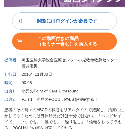
閲覧にはログインが必要です
この動画付きの商品
（セミナー含む）を購入する
提供者
埼玉医科大学総合医療センター小児救命救急センター
櫻井淑男
刊行日
2016年11月30日
時間
00:05
出典1
小児のPoint of Care Ultrasound
出典2
Part 1 小児のPOCU：PALSを補完する！
患者のその時々のABCDの状態をリアルタイムで把握し、治療に生
かしてゆくためには身体所見だけは十分ではない。「ベッドサイ
ドで」「いつでも」「誰でも」「繰り返し」「信頼をもって行え
る」POCUがその点を補完してくれる。