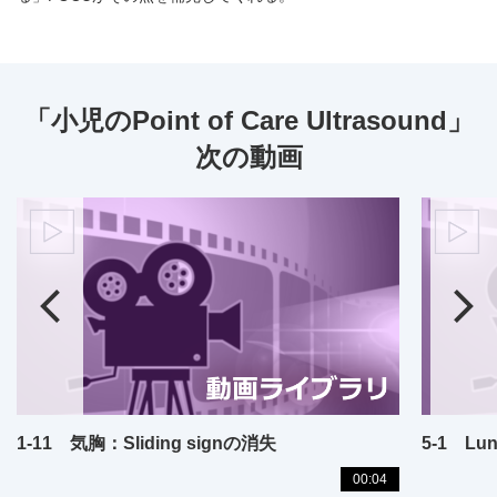
「小児のPoint of Care Ultrasound」
次の動画
1-11 気胸：Sliding signの消失
5-1 Lung
00:04