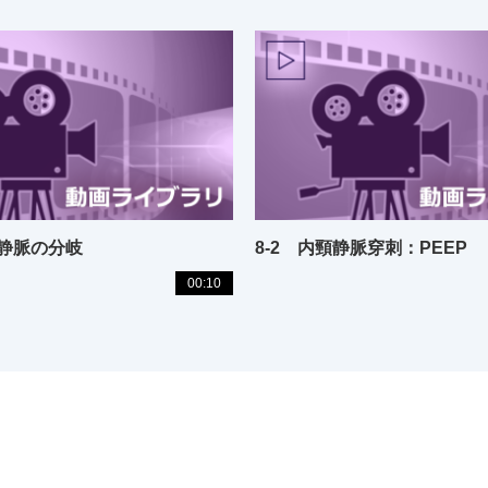
腿静脈の分岐
8-2 内頸静脈穿刺：PEEP
00:10