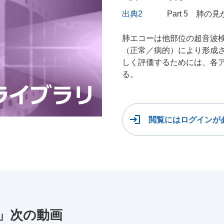
出典2
Part 5 肺の
肺エコーは他部位の超音波
（正常／病的）により形成
しく評価するためには、各
る。
閲覧にはログインが
und」次の動画