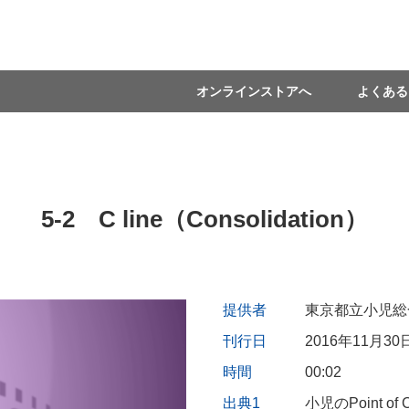
オンラインストアへ
よくある
5-2 C line（Consolidation）
提供者
東京都立小児総
刊行日
2016年11月30
時間
00:02
出典1
小児のPoint of C