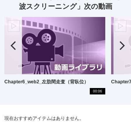
波スクリーニング」次の動画
Chapter6_web2_左肋間走査（背臥位）
Chapt
00:06
現在おすすめアイテムはありません。