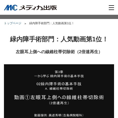
トップページ
緑内障手術部門：人気動画第1位！
緑内障手術部門：人気動画第1位！
左眼耳上側への線維柱帯切除術（2倍速再生）