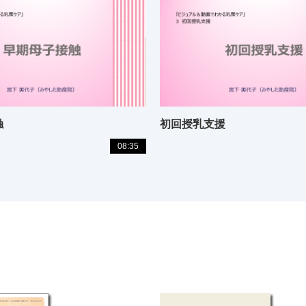
触
初回授乳支援
08:35