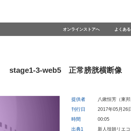
オンラインストアへ
よくある
stage1-3-web5 正常膀胱横断像
提供者
八鍬恒芳（東邦
刊行日
2017年05月26
時間
00:05
出典1
新人技師リエコ