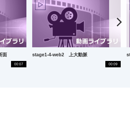
軸断面
stage1-4-web2 上大動脈
s
00:07
00:09