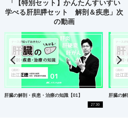
「【特別セット】かんたんすいすい
学べる肝胆膵セット 解剖＆疾患」次
の動画
肝臓の解剖・疾患・治療の知識【01】
肝臓の解
27:30