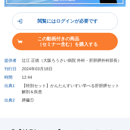
閲覧にはログインが必要です
この動画付きの商品
（セミナー含む）を購入する
提供者
辻江 正徳（大阪ろうさい病院 外科・肝胆膵外科部長）
刊行日
2024年03月18日
時間
12:44
出典1
【特別セット】かんたんすいすい学べる肝胆膵セット
解剖＆疾患
出典2
膵臓①