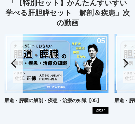
「【特別セット】かんたんすいすい
学べる肝胆膵セット 解剖＆疾患」次
の動画
胆道・膵臓の解剖・疾患・治療の知識【05】
胆道・膵
20:37