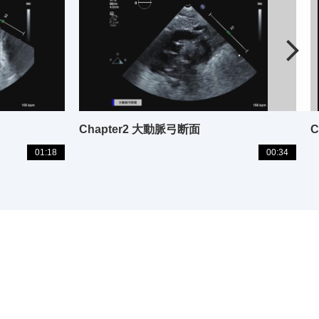
Chapter2 大動脈弓断面
C
01:18
00:34