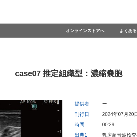
オンラインストアへ
よくある
case07 推定組織型：濃縮囊胞
提供者
ー
刊行日
2024年07月20
時間
00:29
出典1
乳房超音波検査