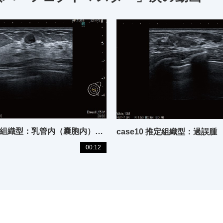
case09 推定組織型：乳管内（囊胞内）乳頭腫、非浸潤性乳管癌
case10 推定組織型：過誤腫
00:12