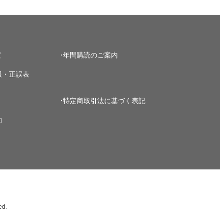
て
年間購読のご案内
報・正誤表
特定商取引法に基づく表記
約
ed.