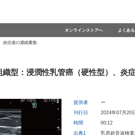
オンラインストアへ
よくある
）、炎症後の濃縮囊胞
 推定組織型：浸潤性乳管癌（硬性型）、炎
提供者
ー
刊行日
2024年07月20
時間
00:12
出典1
乳房超音波検査