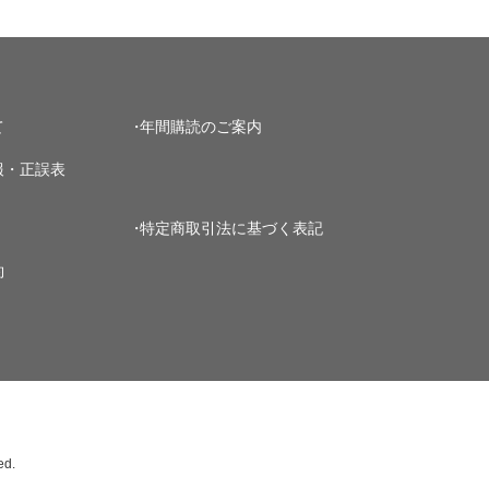
て
年間購読のご案内
報・正誤表
特定商取引法に基づく表記
約
ed.