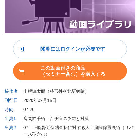
閲覧にはログインが必要です
この動画付きの商品
（セミナー含む）を購入する
提供者
山根慎太郎（整形外科北新病院）
刊行日
2020年09月15日
時間
07:26
出典1
肩関節手術 合併症の予防と対策
出典2
07 上腕骨近位端骨折に対する人工肩関節置換術（リバ
ース型含む）