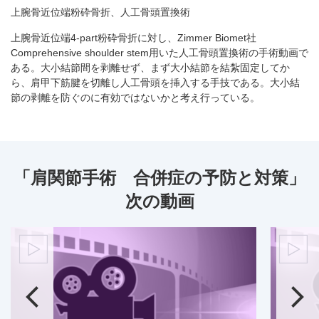
上腕骨近位端粉砕骨折、人工骨頭置換術
上腕骨近位端4-part粉砕骨折に対し、Zimmer Biomet社
Comprehensive shoulder stem用いた人工骨頭置換術の手術動画で
ある。大小結節間を剥離せず、まず大小結節を結紮固定してか
ら、肩甲下筋腱を切離し人工骨頭を挿入する手技である。大小結
節の剥離を防ぐのに有効ではないかと考え行っている。
「肩関節手術 合併症の予防と対策」
次の動画