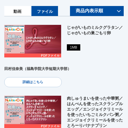
動画
ファイル
じゃがいものミルクグラタン／
じゃがいもの巣ごもり卵
1MB
田村佳奈美（福島学院大学短期大学部）
詳細はこちら
肉しゅうまいを使った中華粥／
はんぺんを使ったスクランブル
エッグ／エンジョイクリミール
を使ったいちごミルクパン粥／
エンジョイクリミールを使った
とろーりバナナプリン