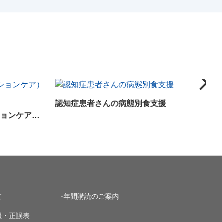
認知症患者さんの病態別食支援
NutritionCare（ニュートリションケア）2024年9月号
て
年間購読のご案内
報・正誤表