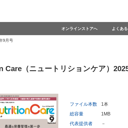
オンラインストアへ
よくある
5年9月号
tion Care（ニュートリションケア）20
ファイル本数
1本
総容量
1MB
代表提供者
－