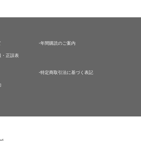
て
年間購読のご案内
報・正誤表
特定商取引法に基づく表記
約
ed.