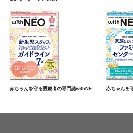
赤ちゃんを守る医療者の専門誌withNEO（ウィズネオ）2024年2号