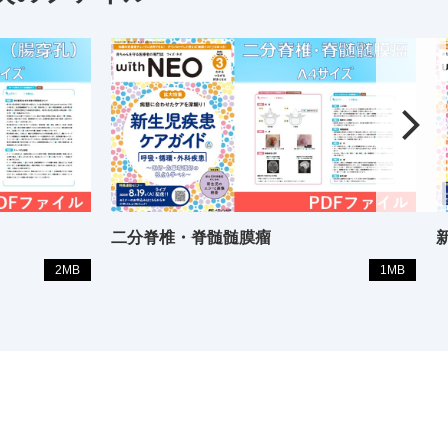
二分脊椎・脊髄髄膜瘤
2MB
1MB