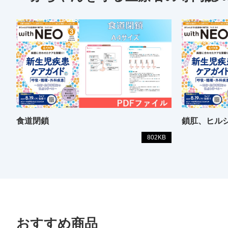
食道閉鎖
鎖肛、ヒル
802KB
おすすめ商品