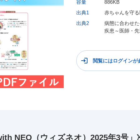
容量
886KB
出典1
赤ちゃんを守る医
出典2
病態に合わせた
疾患～医師・先
閲覧にはログインが
th NEO（ウィズネオ）2025年3号