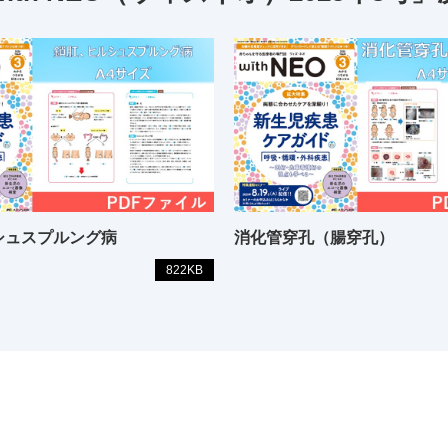
シュスプルング病
消化管穿孔（腸穿孔）
822KB