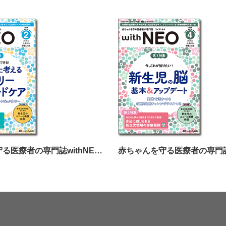
赤ちゃんを守る医療者の専門誌withNEO（ウィズネオ）2025年2号