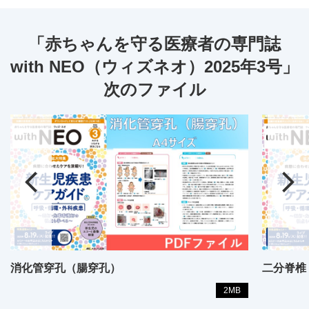
「赤ちゃんを守る医療者の専門誌
with NEO（ウィズネオ）2025年3号」
次のファイル
消化管穿孔（腸穿孔）
二分脊椎
2MB