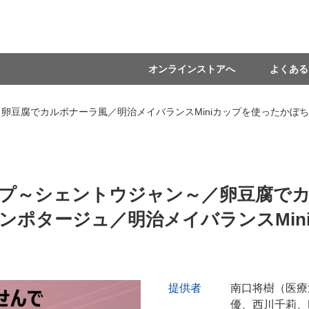
オンラインストアへ
よくある
豆腐でカルボナーラ風／明治メイバランスMiniカップを使ったかぼち
プ～シェントウジャン～／卵豆腐で
パンポタージュ／明治メイバランスMi
提供者
南口将樹（医療
優、西川千莉、L