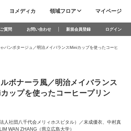
ヨメディカ
領域フロア
マイページ
ご質問
お問い合わせ
新規会員登録
ログイン
ゃパンポタージュ／明治メイバランスMiniカップを使ったコーヒ
カルボナーラ風／明治メイバランス
niカップを使ったコーヒープリン
法人社団八千代会メリィホスピタル）／末成優衣、中村真
IM WAN ZHANG（県立広島大学）