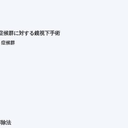
症候群に対する鏡視下手術
ト症候群
解除法