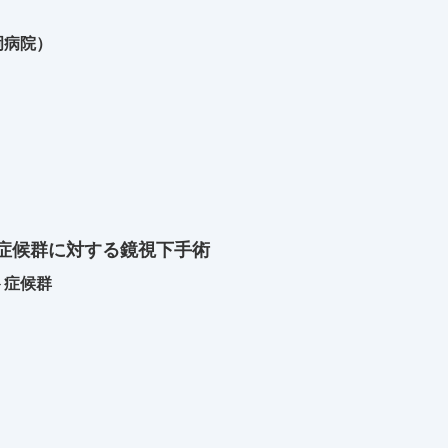
岡病院）
症候群に対する鏡視下手術
ト症候群