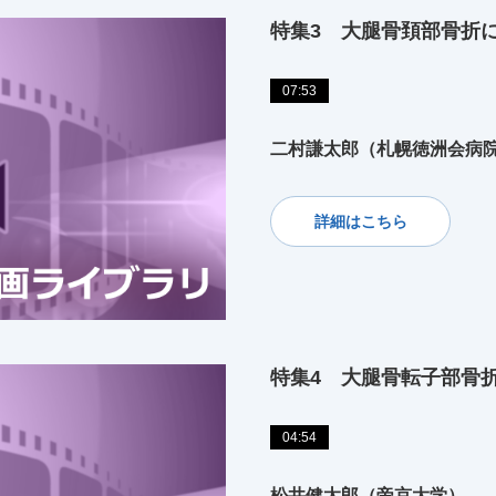
特集3 大腿骨頚部骨折
07:53
二村謙太郎（札幌徳洲会病
詳細はこちら
特集4 大腿骨転子部骨折に対す
04:54
松井健太郎（帝京大学）