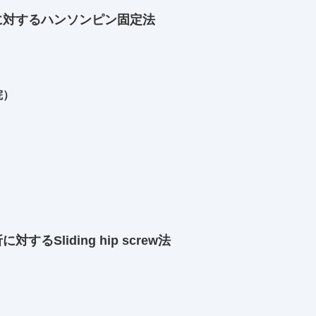
に対するハンソンピン固定法
院）
るSliding hip screw法