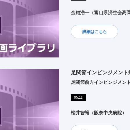
金粕浩一（富山県済生会高
詳細はこちら
足関節インピンジメント
足関節前方インピンジメン
05:11
松井智裕（阪奈中央病院）