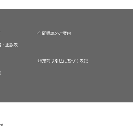
て
年間購読のご案内
報・正誤表
特定商取引法に基づく表記
約
ed.