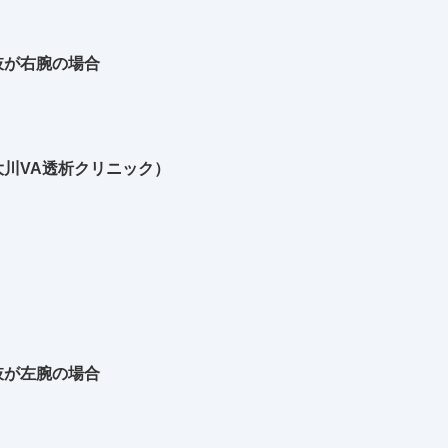
肢が右腕の場合
川VA透析クリニック）
肢が左腕の場合