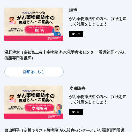
脱毛
がん薬物療法中の方へ 症状を知
って対策をしましょう
01:59
淺野耕太（京都第二赤十字病院 外来化学療法センター 看護師長／がん
看護専門看護師）
詳細はこちら
皮膚障害
がん薬物療法中の方へ 症状を知
って対策をしましょう
03:10
畠山明子（淀川キリスト教病院 がん診療センター／がん看護専門看護