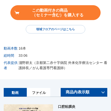
この動画付きの商品
（セミナー含む）を購入する
領域フロアのページはこちら
動画本数
16本
総時間
33:06
代表提供
淺野耕太（京都第二赤十字病院 外来化学療法センター 看
者
護師長／がん看護専門看護師）
動画
ファイル
口腔粘膜炎