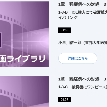
1章 難症例への対処 
1-3-B IOL挿入にて破
イパリング
01:59
小早川信一郎（東邦大学医
詳細はこちら
1章 難症例への対処 
1-3-C 破嚢後にワンピース
01:57