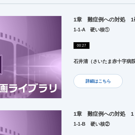
1章 難症例への対処 
1-1-A 硬い核①
00:27
石井清（さいたま赤十字病
詳細はこちら
1章 難症例への対処 
1-1-B 硬い核②