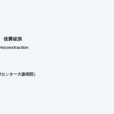
3 後嚢破損
oextraction
療センター大森病院）