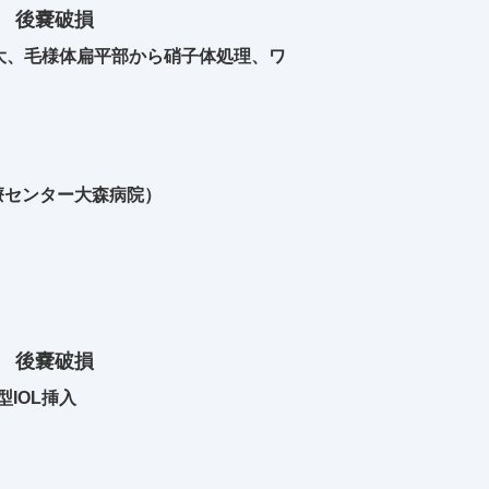
3 後嚢破損
嚢拡大、毛様体扁平部から硝子体処理、ワ
療センター大森病院）
3 後嚢破損
型IOL挿入