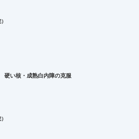
院）
1 硬い核・成熟白内障の克服
院）