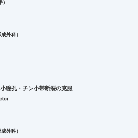
後半）
形成外科）
 小瞳孔・チン小帯断裂の克服
ctor
形成外科）