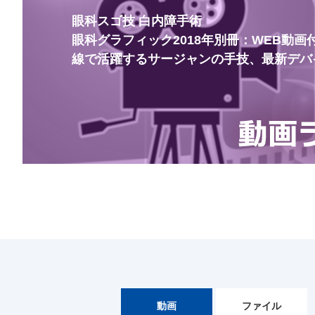
眼科スゴ技 白内障手術
眼科グラフィック2018年別冊：WEB動画付
線で活躍するサージャンの手技、最新デバ
動画
ファイル