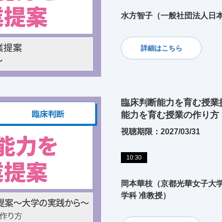
水方智子（一般社団法人日本
詳細はこちら
臨床判断能力を育む授業
能力を育む授業の作り方
視聴期限：2027/03/31
10:30
岡本華枝（京都光華女子大
学科 准教授）