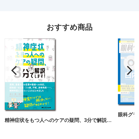
おすすめ商品
眼科グラ
精神症状をもつ人へのケアの疑問、3分で解説します！