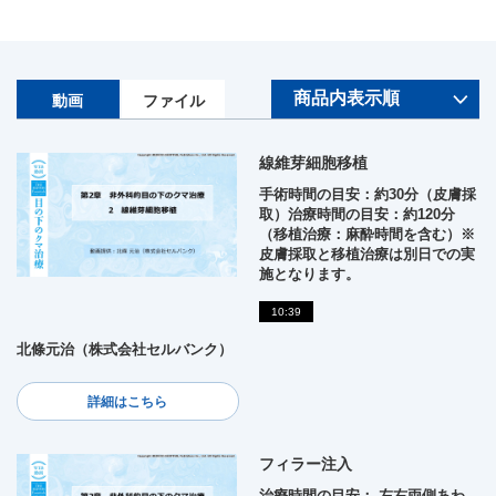
動画
ファイル
線維芽細胞移植
手術時間の目安：約30分（皮膚採
取）治療時間の目安：約120分
（移植治療：麻酔時間を含む）※
皮膚採取と移植治療は別日での実
施となります。
10:39
北條元治（株式会社セルバンク）
詳細はこちら
フィラー注入
治療時間の目安： 左右両側あわ