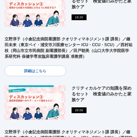
るセット 検査値のみかたと家
族ケア
18:20
立野淳子（小倉記念病院看護部 クオリティマネジメント課 課長）／鎌
田未来（東京ベイ・浦安市川医療センター ICU・CCU・SCU）／西村祐
枝（岡山市立市民病院 副看護部長）／田戸朝美（山口大学大学院医学
系研究科 保健学専攻臨床看護学講座 准教授）
詳細はこちら
クリティカルケアの知識を深め
るセット 検査値のみかたと家
族ケア
26:06
立野淳子（小倉記念病院看護部 クオリティマネジメント課 課長）／鎌