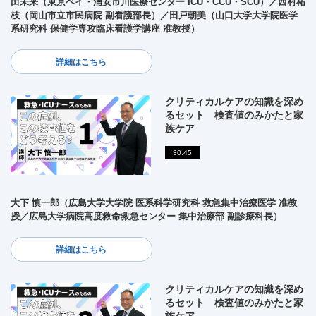
田未来（東京ベイ・浦安市川医療センター ICU・CCU・SCU）／西村祐
枝（岡山市立市民病院 副看護部長）／田戸朝美（山口大学大学院医学
系研究科 保健学専攻臨床看護学講座 准教授）
詳細はこちら
クリティカルケアの知識を深め
るセット 検査値のみかたと家
族ケア
30:45
大下 慎一郎（広島大学大学院 医系科学研究科 救急集中治療医学 准教
授／広島大学病院高度救命救急センター 集中治療部 副診療科長）
詳細はこちら
クリティカルケアの知識を深め
るセット 検査値のみかたと家