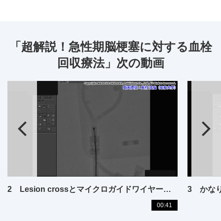
「超解説！急性期脳梗塞に対する血栓
回収療法」次の動画
2 Lesion crossとマイクロガイドワイヤー形状 ─ 何がいいの？ アングル・J shape・nautilus shape
00:41