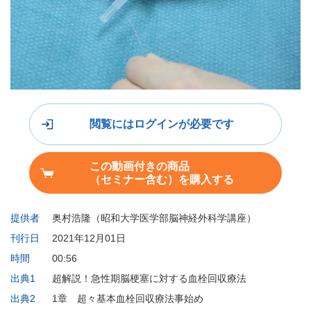
閲覧にはログインが必要です
この動画付きの商品
（セミナー含む）を購入する
提供者
奥村浩隆（昭和大学医学部脳神経外科学講座）
刊行日
2021年12月01日
時間
00:56
出典1
超解説！急性期脳梗塞に対する血栓回収療法
出典2
1章 超々基本血栓回収療法事始め