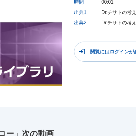
時間
00:01
出典1
Dr.チサトの
出典2
Dr.チサトの
閲覧にはログインが
エコー」次の動画