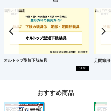
オルトップ型短下肢装具
足関節用
01:03
おすすめ商品