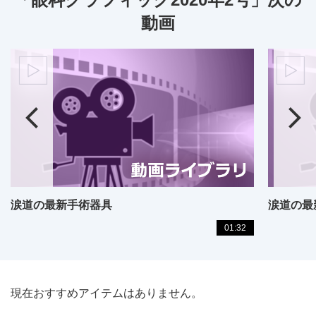
動画
涙道の最新手術器具
涙道の最
01:32
現在おすすめアイテムはありません。