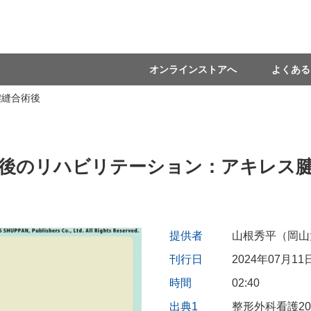
オンラインストアへ
よくある
腱縫合術後
後のリハビリテーション：アキレス
提供者
山根秀平（岡山
刊行日
2024年07月11
時間
02:40
出典1
整形外科看護20