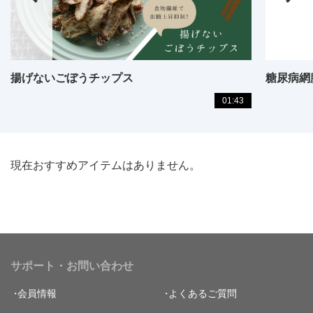
揚げないごぼうチップス
糖尿病網
01:43
現在おすすめアイテムはありません。
サポート・お問い合わせ
会員情報
よくあるご質問