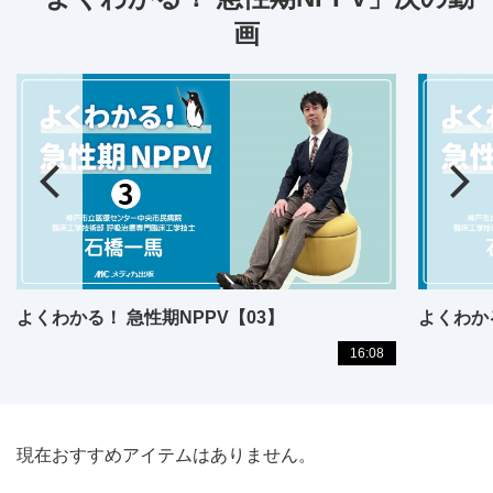
画
よくわかる！ 急性期NPPV【03】
よくわかる
16:08
現在おすすめアイテムはありません。