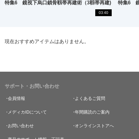
特集6 鏡視下烏口鎖骨靱帯再建術（3靱帯再建)
特集6 
03:40
現在おすすめアイテムはありません。
サポート・お問い合わせ
会員情報
よくあるご質問
メディカIDについて
年間購読のご案内
お問い合わせ
オンラインストアへ