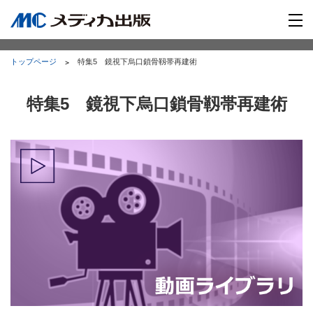
トップページ
特集5 鏡視下烏口鎖骨靱帯再建術
特集5 鏡視下烏口鎖骨靱帯再建術