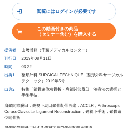
閲覧にはログインが必要です
この動画付きの商品
（セミナー含む）を購入する
提供者
山﨑博範（千葉メディカルセンター）
刊行日
2019年09月11日
時間
03:22
出典1
整形外科 SURGICAL TECHNIQUE（整形外科サージカル
テクニック）2019年5号
出典2
特集「鎖骨遠位端骨折・肩鎖関節脱臼 治療法の選択と
手術手技」
肩鎖関節脱臼，鏡視下烏口鎖骨靭帯再建，ACCLR，Arthroscopic
CoracoClavicular Ligament Reconstruction，鏡視下手術，鎖骨遠
位端骨折
肩鎖関節脱臼に対する鏡視下烏口鎖骨靭帯再建術