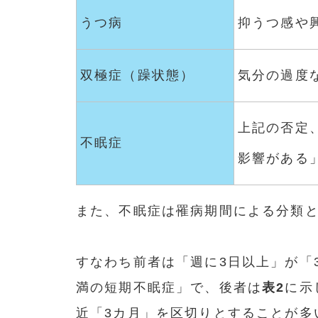
うつ病
抑うつ感や
双極症（躁状態）
気分の過度
上記の否定
不眠症
影響がある
また、不眠症は罹病期間による分類
すなわち前者は「週に3日以上」が「
満の短期不眠症」で、後者は
表2
に示
近「3カ月」を区切りとすることが多