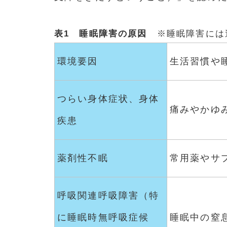
表1 睡眠障害の原因
※睡眠障害には
環境要因
生活習慣や
つらい身体症状、身体
痛みやかゆ
疾患
薬剤性不眠
常用薬やサ
呼吸関連呼吸障害（特
に睡眠時無呼吸症候
睡眠中の窒