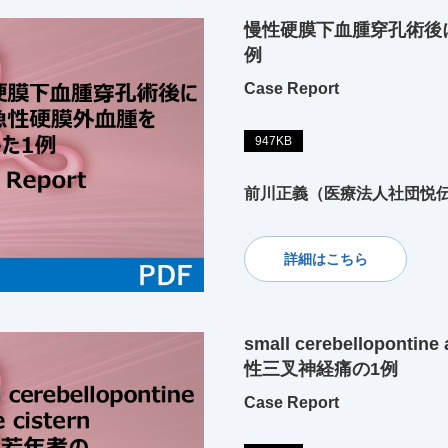
慢性硬膜下血腫穿孔術後
例
Case Report
947KB
前川正義（医療法人社団悦
詳細はこちら
small cerebellopont
性三叉神経痛の1例
Case Report