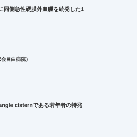
に同側急性硬膜外血腫を続発した1
伝会目白病院）
ine angle cisternである若年者の特発