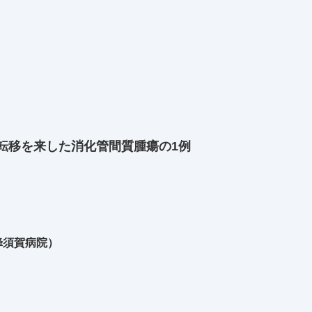
転移を来した消化管間質腫瘍の1例
蜂須賀病院）