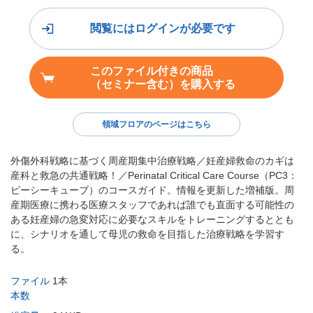
閲覧にはログインが必要です
このファイル付きの商品
（セミナー含む）を購入する
領域フロアのページはこちら
外傷外科戦略に基づく周産期集中治療戦略／妊産婦救命のカギは
産科と救急の共通戦略！／Perinatal Critical Care Course（PC3：
ピーシーキューブ）のコースガイド。情報を更新した増補版。周
産期医療に携わる医療スタッフであれば誰でも直面する可能性の
ある妊産婦の急変対応に必要なスキルをトレーニングするととも
に、シナリオを通して母児の救命を目指した治療戦略を学習す
る。
ファイル
1本
本数