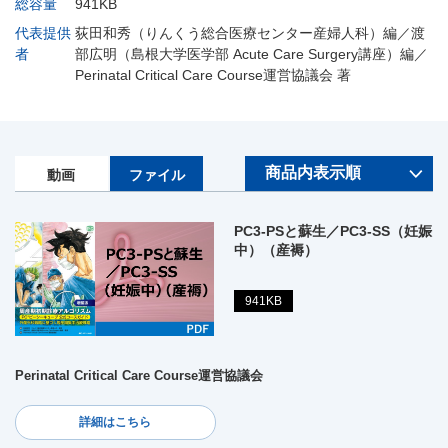
総容量
941KB
代表提供
荻田和秀（りんくう総合医療センター産婦人科）編／渡
者
部広明（島根大学医学部 Acute Care Surgery講座）編／
Perinatal Critical Care Course運営協議会 著
動画
ファイル
PC3-PSと蘇生／PC3-SS（妊娠
中）（産褥）
941KB
Perinatal Critical Care Course運営協議会
詳細はこちら