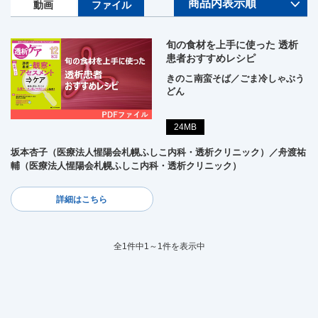
動画
ファイル
旬の食材を上手に使った 透析
患者おすすめレシピ
きのこ南蛮そば／ごま冷しゃぶう
どん
24MB
坂本杏子（医療法人惺陽会札幌ふしこ内科・透析クリニック）／舟渡祐
輔（医療法人惺陽会札幌ふしこ内科・透析クリニック）
詳細はこちら
全1件中1～1件を表示中