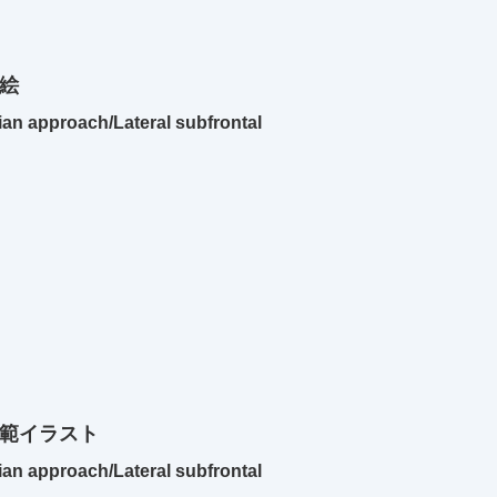
絵
pproach/Lateral subfrontal
模範イラスト
pproach/Lateral subfrontal