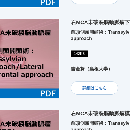
右MCA未破裂脳動脈瘤下
前頭側頭開頭術：Transsylvian a
approach
142KB
吉金努（島根大学）
詳細はこちら
右MCA未破裂脳動脈瘤
前頭側頭開頭術：Transsylvian a
approach