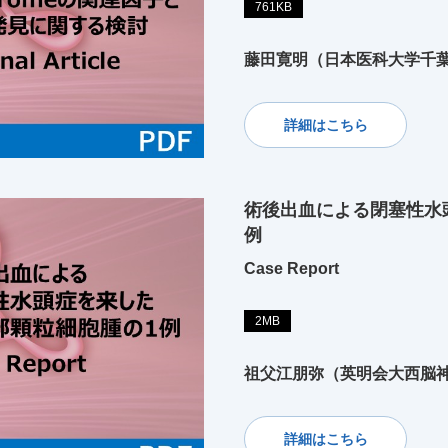
761KB
藤田寛明（日本医科大学千
詳細はこちら
術後出血による閉塞性水
例
Case Report
2MB
祖父江朋弥（英明会大西脳
詳細はこちら