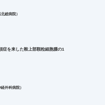
葉北総病院）
頭症を来した鞍上部顆粒細胞腫の1
神経外科病院）