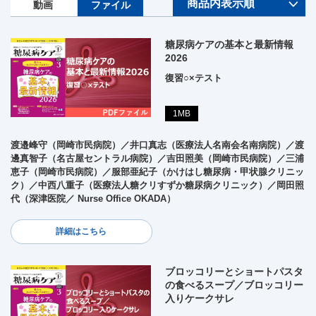
動画
ファイル
糖尿病ケアの基本と最新情報
2026
復習○×テスト
1MB
渡邉峰守（岡崎市民病院）／井口真志（医療法人名南会名南病院）／渡
邊真智子（名古屋セントラル病院）／吉田照美（岡崎市民病院）／三浦
恵子（岡崎市民病院）／服部亜紀子（かけはし糖尿病・甲状腺クリニッ
ク）／中西八重子（医療法人糖クリすずか糖尿病クリニック）／岡田照
代（深津医院／ Nurse Office OKADA）
詳細はこちら
ブロッコリーとショートパスタ
の食べるスープ／ブロッコリー
入りケークサレ