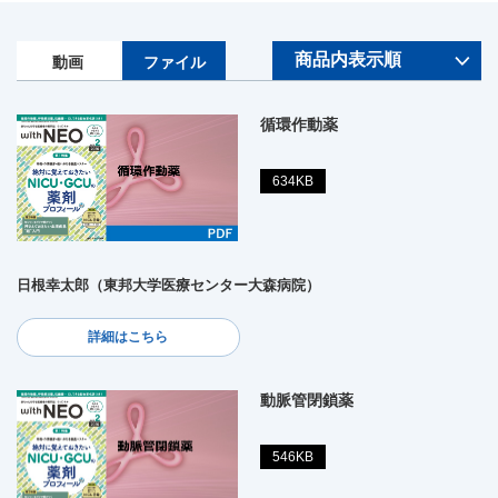
動画
ファイル
循環作動薬
634KB
日根幸太郎（東邦大学医療センター大森病院）
詳細はこちら
動脈管閉鎖薬
546KB