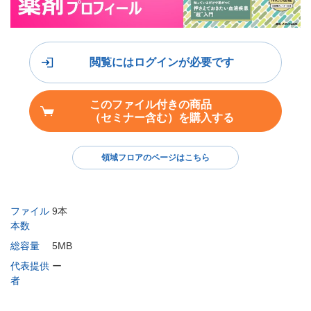
閲覧にはログインが必要です
このファイル付きの商品
（セミナー含む）を購入する
領域フロアのページはこちら
ファイル
9本
本数
総容量
5MB
代表提供
ー
者