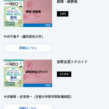
鎮痛・鎮静薬
1MB
中内千春子（藤田医科大学）
詳細はこちら
副腎皮質ステロイド
923KB
今井陽香・友滝清一（京都大学医学部附属病院）
詳細はこちら